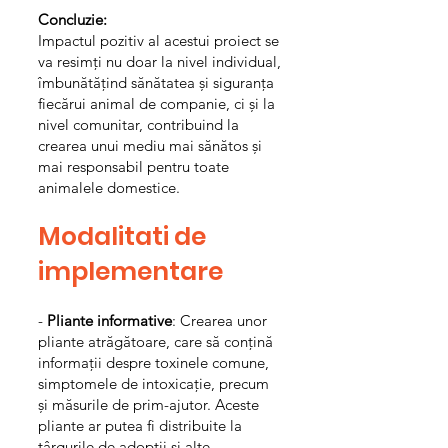
Concluzie:
Impactul pozitiv al acestui proiect se
va resimți nu doar la nivel individual,
îmbunătățind sănătatea și siguranța
fiecărui animal de companie, ci și la
nivel comunitar, contribuind la
crearea unui mediu mai sănătos și
mai responsabil pentru toate
animalele domestice.
Modalitati de
implementare
-
Pliante informative
: Crearea unor
pliante atrăgătoare, care să conțină
informații despre toxinele comune,
simptomele de intoxicație, precum
și măsurile de prim-ajutor. Aceste
pliante ar putea fi distribuite la
târgurile de adopții și alte