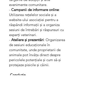
evenimente comunitare.
-
Campanii de informare online
:
Utilizarea rețelelor sociale și a
website-ului asociației pentru a
răspândi informații și a organiza
sesiuni de întrebări și răspunsuri cu
experți veterinari.
-
Ateliere și prezentări
: Organizarea
de sesiuni educaționale în
comunitate, unde proprietarii de
animale pot învăța direct despre
pericolele potențiale și cum să-și
protejeze pisicile și câinii.
Concluzie
Prin acest program, Asociația TNR
dorește să devină o resursă de
încredere pentru stăpânii de
animale, promovând sănătatea și
bunăstarea acestora. Informația
corectă și accesibilă poate face o