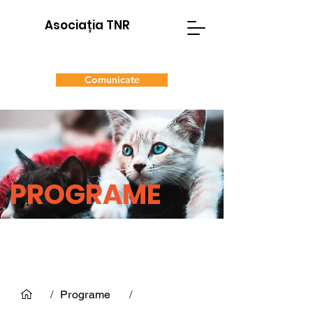
Asociația TNR
Comunicate
Donează
Adoptă
PROGRAME
/
Programe
/