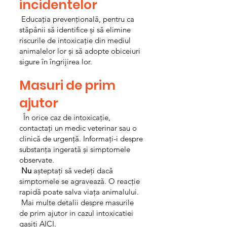
incidentelor
Educația prevențională, pentru ca
stăpânii să identifice și să elimine
riscurile de intoxicație din mediul
animalelor lor și să adopte obiceiuri
sigure în îngrijirea lor.
Masuri de prim
ajutor
În orice caz de intoxicație,
contactați un medic veterinar sau o
clinică de urgență. Informați-i despre
substanța ingerată și simptomele
observate.
Nu
așteptați să vedeți dacă
simptomele se agravează. O reacție
rapidă poate salva viața animalului.
Mai multe detalii despre masurile
de prim ajutor in cazul intoxicatiei
gasiti
AICI.