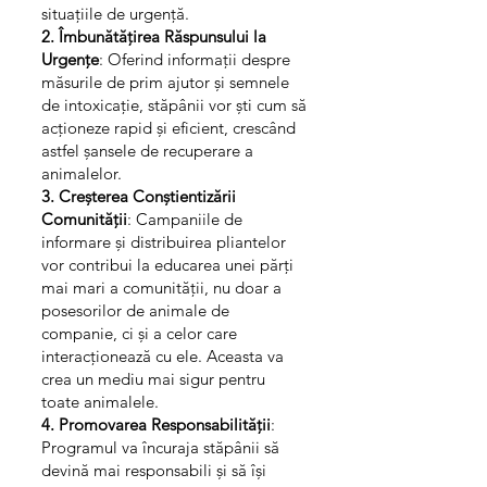
situațiile de urgență.
2. Îmbunătățirea Răspunsului la
Urgențe
: Oferind informații despre
măsurile de prim ajutor și semnele
de intoxicație, stăpânii vor ști cum să
acționeze rapid și eficient, crescând
astfel șansele de recuperare a
animalelor.
3. Creșterea Conștientizării
Comunității
: Campaniile de
informare și distribuirea pliantelor
vor contribui la educarea unei părți
mai mari a comunității, nu doar a
posesorilor de animale de
companie, ci și a celor care
interacționează cu ele. Aceasta va
crea un mediu mai sigur pentru
toate animalele.
4. Promovarea Responsabilității
:
Programul va încuraja stăpânii să
devină mai responsabili și să își