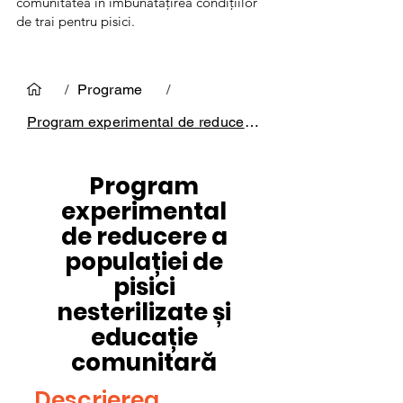
comunitatea în îmbunătățirea condițiilor
de trai pentru pisici.
/
Programe
/
Program experimental de reducere a popul
Program
experimental
de reducere a
populației de
pisici
nesterilizate și
educație
comunitară
Descrierea