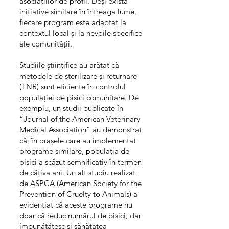
asociațiilor de profil. Deși există
inițiative similare în întreaga lume,
fiecare program este adaptat la
contextul local și la nevoile specifice
ale comunității.
Studiile științifice au arătat că
metodele de sterilizare și returnare
(TNR) sunt eficiente în controlul
populației de pisici comunitare. De
exemplu, un studii publicate în
“Journal of the American Veterinary
Medical Association” au demonstrat
că, în orașele care au implementat
programe similare, populația de
pisici a scăzut semnificativ în termen
de câțiva ani. Un alt studiu realizat
de ASPCA (American Society for the
Prevention of Cruelty to Animals) a
evidențiat că aceste programe nu
doar că reduc numărul de pisici, dar
îmbunătățesc și sănătatea