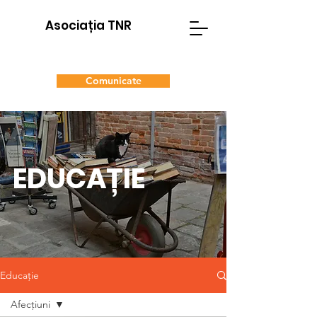
Asociația TNR
Comunicate
Donează
Adoptă
EDUCAȚIE
Educație
Afecțiuni